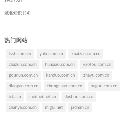
科技 (52)
域名知识 (34)
热门网站
issh.com.cn
yabc.com.cn
kuaizan.com.cn
chazun.com.cn
hunxiao.com.cn
yaofou.com.cn
gouqun.com.cn
kanduo.com.cn
zhayu.com.cn
diaopan.com.cn
chongchao.com.cn
bugou.com.cn
iela.cn
meimei.net.cn
dushou.com.cn
chanya.com.cn
migui.net
jadmin.cn