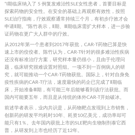
“I期临床纳入了 5 例复发难治性SLE女性患者，首要目标是
探索药物的安全性。在安全的基础上再观察有效性，按照
SLE治疗指南，疗效观察通常持续三个月，有初步疗效才会
申请Ⅱ期。”陈竹表示，Ⅱ期、Ⅲ期临床需扩大样本，进一步验
证药物在更广大人群中的疗效。
从2012年第一个患者到2017年获批，CAR-T药物已算是快
速上市的佼佼者。陈竹认为，CAR-T针对的很多难治性疾病
还没有标准治疗方案，研究样本量仍很小，且由于伦理问
题，临床研究很难设置对照组。一项不到一百例病人的研
究，就可能推动一个CAR-T药物获批。国际上，针对自身免
疫性疾病的CAR-T疗法，速度最快的药企已完成了Ⅱ期临
床，开始准备Ⅲ期，有可能三年后能够看到该疗法获批。而
国内可能要五年，而且是从传统的体外CAR-T开始破冰。
前述学者表示，业内共识是，从药物靶点发现到上市销售，
创新药的研发平均耗时10年、耗资10亿美元，成功率却可
能只有1％。去年国内获批上市的SLE靶向生物制剂泰它西
普，从研发到上市也经历了近12年。