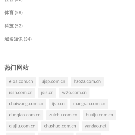
体育 (58)
科技 (52)
域名知识 (34)
热门网站
eios.com.cn
ujsp.com.cn
haoza.com.cn
issh.com.cn
jsis.cn
w2o.com.cn
chuiwang.com.cn
ijsp.cn
mangran.com.cn
duoqiao.com.cn
zuichu.com.cn
huaiju.com.cn
qiujiu.com.cn
chushuo.com.cn
yandao.net