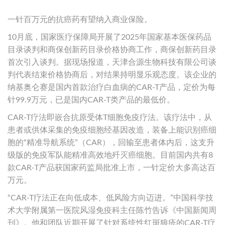
一针百万元的抗癌药有望纳入商业保险。
10月底，国家医疗保障局开展了2025年国家基本医保药品
目录谈判和商保创新药目录价格协商工作，商保创新药目录
首次引入谈判。据现场报道，天津合源生物科技有限公司谈
判代表结束价格协商后，对结果持明显乐观态度。该企业的
纳基奥仑赛是国内首款治疗白血病的CAR-T产品，定价为每
针99.9万元，已是国内CAR-T类产品的最低价。
CAR-T疗法即嵌合抗原受体T细胞免疫疗法。该疗法中，从
患者或供体采集的免疫细胞经基因改造，装备上能识别癌细
胞的“精准导航系统”（CAR），回输至患者体内后，这支升
级版的免疫军队能精准高效地歼灭癌细胞。目前国内共有8
款CAR-T产品获国家药监局批准上市，一针定价大多高达百
万元。
“CAR-T疗法正在向低成本、低风险方向迈进。”中国科学技
术大学附属第一医院风湿免疫科主任陈竹告诉《中国新闻周
刊》。他和团队近期开展了针对系统性红斑狼疮的CAR-T疗