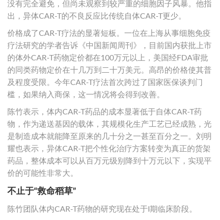
没有完全避免，但尚未观察到较严重的细胞因子风暴。他指
出，异体CAR-T的不良反应比传统自体CAR-T更少。
价格成了CAR-T疗法的显著短板。一位在上海从事细胞免疫
疗法研究的学者告诉《中国新闻周刊》，目前国内获批上市
的体外CAR-T药物定价都在100万元以上，美国经FDA审批
的同类药物定价在十几万到二十万美元。高昂的价格使其普
及程度受限。今年CAR-T疗法首次跨过了国家医保谈判门
槛，如果纳入商保，这一情况将会得到改善。
陈竹表示，体内CAR-T药品的成本显著低于自体CAR-T药
物，作为递送基因的载体，其规模化生产工艺已经成熟，光
是制造成本就能降至原来的几十分之一甚至百分之一。刘明
耀也表示，异体CAR-T把个性化治疗方案转变为真正的货架
药品，整体成本可以从百万元级别降到十万元以下，实现平
价的可能性非常大。
不止于“救命稻草”
陈竹团队体内CAR-T药物的研究现在处于I期临床阶段。