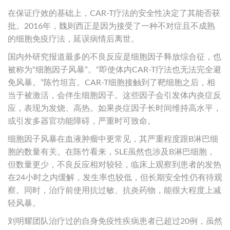
在保证疗效的基础上，CAR-T疗法的安全性决定了其能否获
批。2016年，魏则西正是因为接受了一种不对症且不成熟
的细胞免疫疗法，延误病情后离世。
国内外研究报道最多的不良反应是细胞因子释放综合征，也
被称为“细胞因子风暴”。“即使体内CAR-T疗法也无法完全避
免风暴。”陈竹坦言。CAR-T细胞接触到了靶细胞之后，相
当于被激活，会伴生细胞因子。这些因子会引发体内炎症反
应，表现为发烧、高热。如果炎症因子长时间维持高水平，
或引发多器官功能障碍，严重时可致命。
细胞因子风暴在血液肿瘤中更常见，其严重程度跟B淋巴细
胞的数量有关。在陈竹看来，SLE虽然也涉及B淋巴细胞，
但数量更少，不良反应相对较轻，临床上观察到患者的发热
在24小时之内缓解，发生率也较低，但长期安全性仍有待观
察。同时，治疗前使用抗过敏、抗炎药物，能很大程度上减
轻风暴。
刘明耀团队治疗过的自身免疫性疾病患者已超过20例，虽然