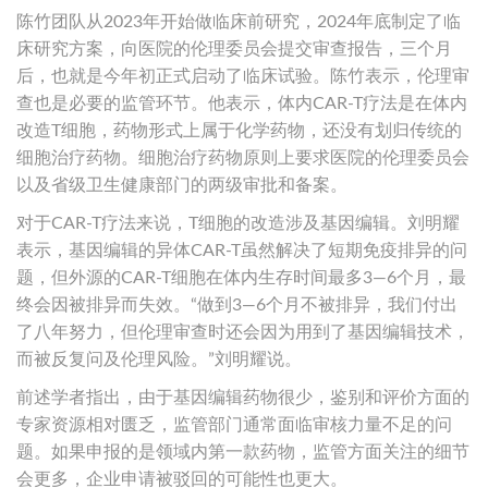
陈竹团队从2023年开始做临床前研究，2024年底制定了临
床研究方案，向医院的伦理委员会提交审查报告，三个月
后，也就是今年初正式启动了临床试验。陈竹表示，伦理审
查也是必要的监管环节。他表示，体内CAR-T疗法是在体内
改造T细胞，药物形式上属于化学药物，还没有划归传统的
细胞治疗药物。细胞治疗药物原则上要求医院的伦理委员会
以及省级卫生健康部门的两级审批和备案。
对于CAR-T疗法来说，T细胞的改造涉及基因编辑。刘明耀
表示，基因编辑的异体CAR-T虽然解决了短期免疫排异的问
题，但外源的CAR-T细胞在体内生存时间最多3—6个月，最
终会因被排异而失效。“做到3—6个月不被排异，我们付出
了八年努力，但伦理审查时还会因为用到了基因编辑技术，
而被反复问及伦理风险。”刘明耀说。
前述学者指出，由于基因编辑药物很少，鉴别和评价方面的
专家资源相对匮乏，监管部门通常面临审核力量不足的问
题。如果申报的是领域内第一款药物，监管方面关注的细节
会更多，企业申请被驳回的可能性也更大。