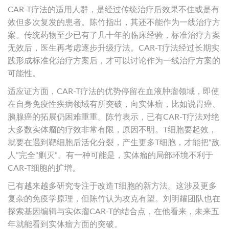
CAR-T疗法的适用人群，是经过传统治疗后效果不佳或是有
效但多次复发的患者。陈竹指出，其还不能作为一线治疗方
案。传统药物至少已有了几十年的临床经验，标准治疗方案
无效后，医生再考虑逐步升级疗法。CAR-T疗法经过长期实
践形成标准化治疗方案后，才可以讨论作为一线治疗方案的
可能性。
适应证方面，CAR-T疗法的优势停留在血液肿瘤领域，即使
在自身免疫性疾病领域有所突破，向实体瘤，比如说胃癌、
胰腺癌的拓展仍困难重重。陈竹表示，已有CAR-T疗法对绝
大多数实体瘤的疗效非常有限，原因不明。T细胞要起效，
就要在遇到靶细胞后活化分裂，产生更多T细胞，才能把“敌
人”完全“剿灭”。有一种可能是，实体瘤的局部环境不利于
CAR-T细胞的扩增。
已有越来越多研究专注于改造T细胞的新方法。这涉及更多
复杂的免疫学原理，但陈竹认为攻克有望。刘明耀团队也在
探索基因编辑与实体瘤CAR-T的结合点，在他看来，未来五
年就能看到实体瘤方面的突破。