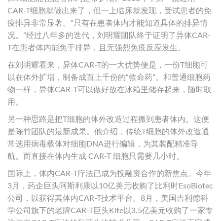
CAR-T细胞就做出来了，但一上临床就发现，受试患者的免
疫排异非常显著。“只有在患者体内才能知道具体的排异情
况。”经过八年多的迭代，刘明耀团队终于证明了异体CAR-
T在患者体内能免于排异，且无强烈免疫反应发生。
在刘明耀看来，异体CAR-T的一大优势便是，一份T细胞可
以在体外扩增，制备成百上千份的“救命药”。和普通细胞药
物一样，异体CAR-T可以做好放在冰箱里储存起来，随时取
用。
另一种思路是把T细胞的体外改造过程搬到患者体内。这便
是陈竹团队的最新成果。他介绍，传统T细胞的体外改造通
常选用病毒载体对细胞DNA进行编辑，为其装配精准导
航。而直接在体内生成 CAR-T 细胞只需要几小时。
国际上，体内CAR-T疗法已成为投融资合作的新焦点。今年
3月，药企巨头阿斯利康以10亿美元收购了比利时EsoBiotec
公司，以获得其体内CAR-T技术平台。8月，美国吉利德科
学公司旗下的老牌CAR-T巨头Kite以3.5亿美元收购了一家专