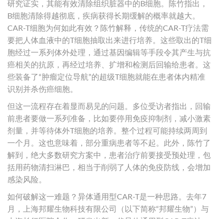
研究证实，其能有效清除组织脏器中的B细胞。陈竹指出，
B细胞清除得越彻底，疾病获得长期缓解的概率就越大。
CAR-T细胞为何如此有效？陈竹解释，传统的CAR-T疗法需
要把人体血液中的T细胞抽取出来进行培养。这些取出的T细
胞经过一系列体外处理，通过基因编辑等手段令其产生与抗
癌相关的抗原，再经过培养、扩增和检测后回输给患者。这
些装备了“肿瘤定位导航”的超级T细胞就能在患者体内精准
识别并杀伤癌细胞。
但这一流程存在着显而易见的问题。多位受访者指出，回输
前患者要做一系列准备，比如要停用免疫抑制剂，减小激素
剂量，并等待体外T细胞的培养。整个过程可能持续两周到
一个月。这也意味着，部分重病患者等不起。此外，陈竹了
解到，绝大多数研究方案中，患者治疗前要接受预处理，包
括用药物清扫淋巴，相当于削弱了人体的免疫防线，会增加
感染风险。
如何破解这一难题？异体通用型CAR-T是一种思路。去年7
月，上海邦耀生物科技有限公司（以下简称“邦耀生物”）与