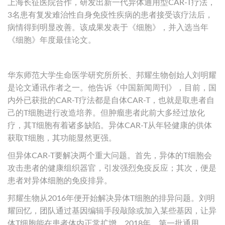
上海长征医院合作，研发出新一代异体通用型CAR-T疗法，
3名患有复发难治性自身免疫性疾病的患者接受该疗法后，
病情得到明显改善。该成果发表于《细胞》，并入选当年
《细胞》年度最佳论文。
华东师范大学生命医学研究所所长、邦耀生物创始人刘明耀
是论文通讯作者之一。他告诉《中国新闻周刊》，目前，国
内外已获批的CAR-T疗法都是自体CAR-T，也就是取患者自
己的T细胞进行改造培养。但肿瘤患者此前大多经过放化
疗，其T细胞有着诸多缺陷。异体CAR-T从年轻健康的供体
获取T细胞，其功能显然更强。
但异体CAR-T要解决两个重大问题。首先，异体的T细胞会
攻击患者的健康组织器官，引发强烈免疫反应；其次，便是
患者对异体细胞的免疫排异。
邦耀生物从2016年便开始解决异体T细胞的排异问题。刘明
耀回忆，团队通过基因编辑手段敲除或加入某些基因，让异
体T细胞能在患者体内正常扩增。2018年，第一批通用