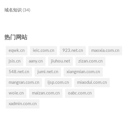
域名知识 (34)
热门网站
eqwk.cn
ieic.com.cn
923.net.cn
maoxia.com.cn
jsis.cn
aany.cn
jiuhou.net
zizan.com.cn
548.net.cn
jumi.net.cn
xiangmian.com.cn
mangran.com.cn
ijsp.com.cn
miaodui.com.cn
woie.cn
maizan.com.cn
oabc.com.cn
xadmin.com.cn